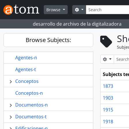
Skip to main content
Search
Search options
Browse
desarrollo de archivo de la digitalizadora
Sh
Browse Subjects:
Subje
Agentes-n
Search opt
Agentes-t
Subjects t
Conceptos
1873
Conceptos-n
1903
Documentos-n
1915
Documentos-t
1918
Edificaciones-n