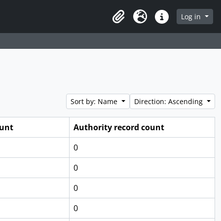
Log in
Clipboard
Language
Quick links
Sort by: Name
Direction: Ascending
ount
Authority record count
0
0
0
0