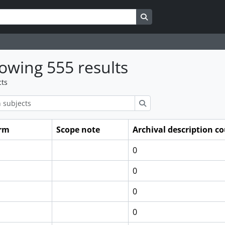
Search in browse page
owing 555 results
cts
ions
Search
erm
Scope note
Archival description c
0
0
0
0