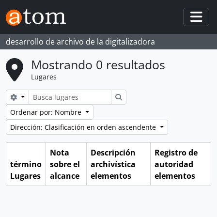
Skip to main content
Togg
desarrollo de archivo de la digitalizadora
Mostrando 0 resultados
Lugares
Search options
Búsqueda
Ordenar por: Nombre
Dirección: Clasificación en orden ascendente
Nota
Descripción
Registro de
término
sobre el
archivística
autoridad
Lugares
alcance
elementos
elementos