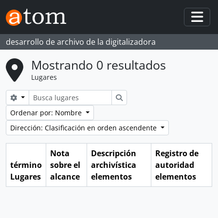
Skip to main content
Togg
desarrollo de archivo de la digitalizadora
Mostrando 0 resultados
Lugares
Search options
Búsqueda
Ordenar por: Nombre
Dirección: Clasificación en orden ascendente
Nota
Descripción
Registro de
término
sobre el
archivística
autoridad
Lugares
alcance
elementos
elementos