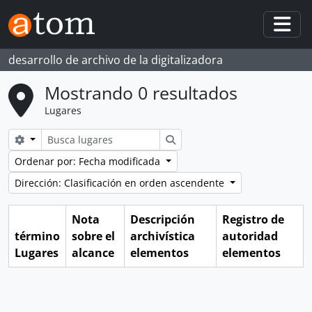
Skip to main content
Togg
desarrollo de archivo de la digitalizadora
Mostrando 0 resultados
Lugares
Search options
Búsqueda
Ordenar por: Fecha modificada
Dirección: Clasificación en orden ascendente
Nota
Descripción
Registro de
término
sobre el
archivística
autoridad
Lugares
alcance
elementos
elementos