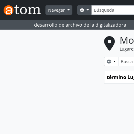
Skip to main content
Búsqueda
Search options
Navegar
desarrollo de archivo de la digitalizadora
Mo
Lugare
Search opt
término Lu