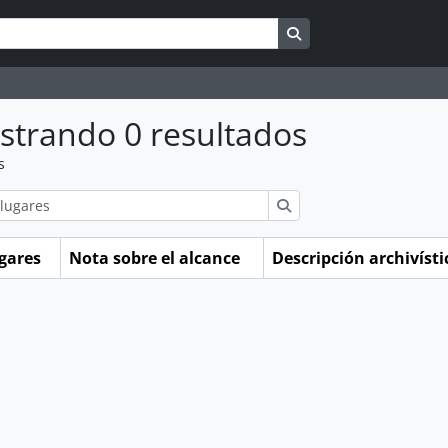
Search in browse pag
strando 0 resultados
s
ions
Búsqueda
gares
Nota sobre el alcance
Descripción archivíst