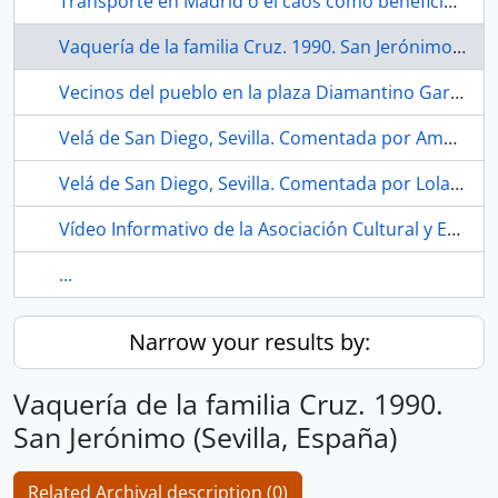
Transporte en Madrid o el caos como beneficio del capital. 1977. Madrid (España).
Vaquería de la familia Cruz. 1990. San Jerónimo (Sevilla, España)
Vecinos del pueblo en la plaza Diamantino García. 1987. Los Corrales (Sevilla, España)
Velá de San Diego, Sevilla. Comentada por Amparo Pérez del bloque 17. 2021. Sevilla (España).
Velá de San Diego, Sevilla. Comentada por Lola Márquez del bloque 9 con la tablet matón. 2020. Sevilla (España).
Vídeo Informativo de la Asociación Cultural y Ecologista Comité Pro-Parque Educativo Miraflores. Incompleto. 1991. Sevilla (España).
...
Narrow your results by:
Vaquería de la familia Cruz. 1990.
San Jerónimo (Sevilla, España)
Related Archival description (0)