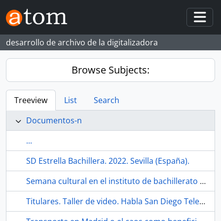
Skip to main content
Togg
desarrollo de archivo de la digitalizadora
Browse Subjects:
Treeview
List
Search
Documentos-n
...
SD Estrella Bachillera. 2022. Sevilla (España).
Semana cultural en el instituto de bachillerato de la barriada Los Príncipes. Habla San Diego Television. 1990-12. Sevilla (España).
Titulares. Taller de video. Habla San Diego Television. 1990-12. Sevilla (España).