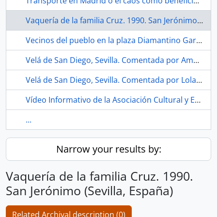
Transporte en Madrid o el caos como beneficio del capital. 1977. Madrid (España).
Vaquería de la familia Cruz. 1990. San Jerónimo (Sevilla, España)
Vecinos del pueblo en la plaza Diamantino García. 1987. Los Corrales (Sevilla, España)
Velá de San Diego, Sevilla. Comentada por Amparo Pérez del bloque 17. 2021. Sevilla (España).
Velá de San Diego, Sevilla. Comentada por Lola Márquez del bloque 9 con la tablet matón. 2020. Sevilla (España).
Vídeo Informativo de la Asociación Cultural y Ecologista Comité Pro-Parque Educativo Miraflores. Incompleto. 1991. Sevilla (España).
...
Narrow your results by:
Vaquería de la familia Cruz. 1990.
San Jerónimo (Sevilla, España)
Related Archival description (0)