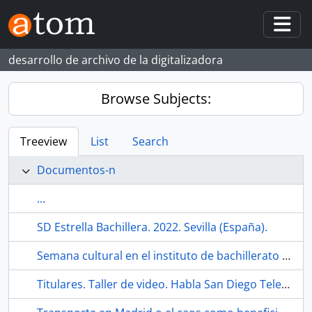
Skip to main content
Togg
desarrollo de archivo de la digitalizadora
Browse Subjects:
Treeview
List
Search
Documentos-n
...
SD Estrella Bachillera. 2022. Sevilla (España).
Semana cultural en el instituto de bachillerato de la barriada Los Príncipes. Habla San Diego Television. 1990-12. Sevilla (España).
Titulares. Taller de video. Habla San Diego Television. 1990-12. Sevilla (España).