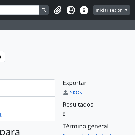
Search in browse page
Iniciar sesión
Portapapeles
Idioma
Enlaces rápidos
)
Exportar
SKOS
Resultados
0
t
Término general
 para