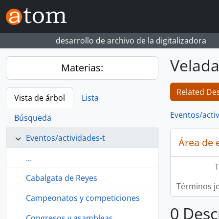
Skip to main content
desarrollo de archivo de la digitalizadora
Velada
Materias:
Related Des
Vista de árbol
Lista
Eventos/acti
Búsqueda
Eventos/actividades-t
Área de 
...
T
Cabalgata de Reyes
Términos j
Campeonatos y competiciones
0 Desc
Congresos y asambleas