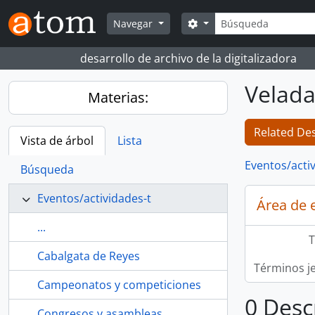
Skip to main content
Búsqueda
Search options
Navegar
desarrollo de archivo de la digitalizadora
Velada
Materias:
Related Des
Vista de árbol
Lista
Eventos/acti
Búsqueda
Eventos/actividades-t
Área de 
...
T
Cabalgata de Reyes
Términos j
Campeonatos y competiciones
0 Desc
Congresos y asambleas