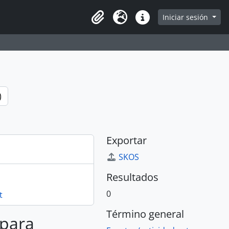
e
Iniciar sesión
Portapapeles
Idioma
Enlaces rápidos
)
Exportar
SKOS
Resultados
0
t
Término general
 para