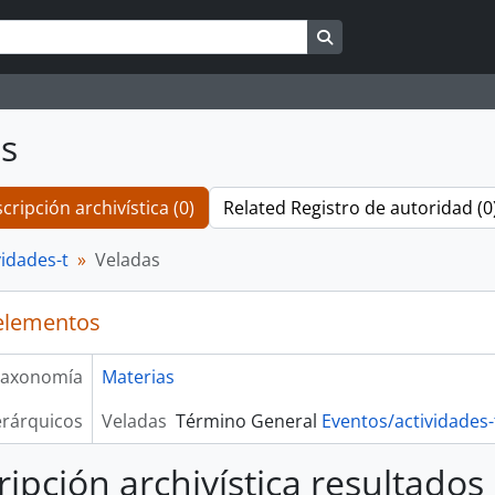
Search in browse pag
s
cripción archivística (0)
Related Registro de autoridad (0
vidades-t
Veladas
elementos
axonomía
Materias
erárquicos
Veladas
Término General
Eventos/actividades-
ripción archivística resultados