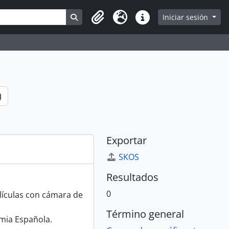
Search in browse page
Iniciar sesión
Portapapeles
Idioma
Enlaces rápidos
)
Exportar
SKOS
Resultados
0
elículas con cámara de
Término general
emia Española.