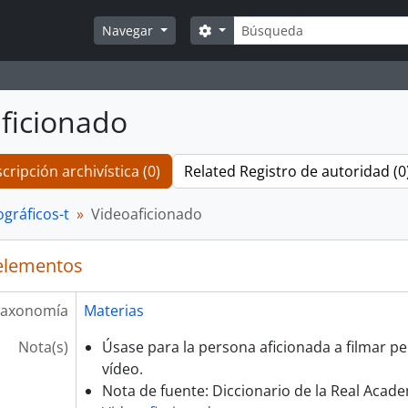
Búsqueda
Search options
Navegar
ficionado
cripción archivística (0)
Related Registro de autoridad (0
gráficos-t
Videoaficionado
elementos
axonomía
Materias
Nota(s)
Úsase para la persona aficionada a filmar p
vídeo.
Nota de fuente: Diccionario de la Real Acad