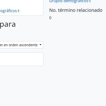
Grupos demográficos-t
No. término relacionado
gráficos-t
0
 para
ción en orden ascendente