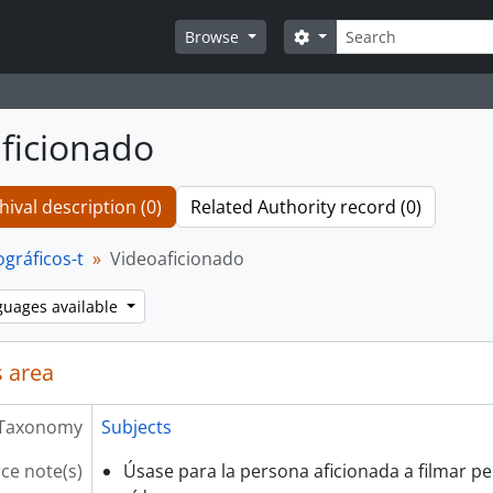
Search
Search options
Browse
ficionado
hival description (0)
Related Authority record (0)
gráficos-t
Videoaficionado
guages available
 area
Taxonomy
Subjects
ce note(s)
Úsase para la persona aficionada a filmar p