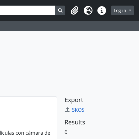
Search in browse page
Log in
Clipboard
Language
Quick links
Export
SKOS
Results
0
elículas con cámara de