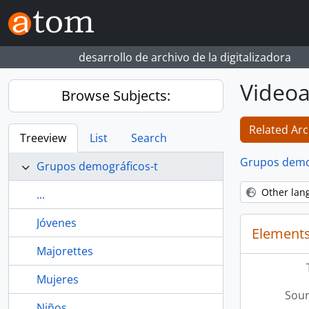
Skip to main content
desarrollo de archivo de la digitalizadora
Videoa
Browse Subjects:
Related Arc
Treeview
List
Search
Grupos demo
Grupos demográficos-t
Other lan
...
Jóvenes
Elements
Majorettes
Mujeres
Sour
Niños