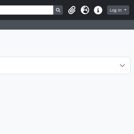
Search in browse page
Log in
Clipboard
Language
Quick links