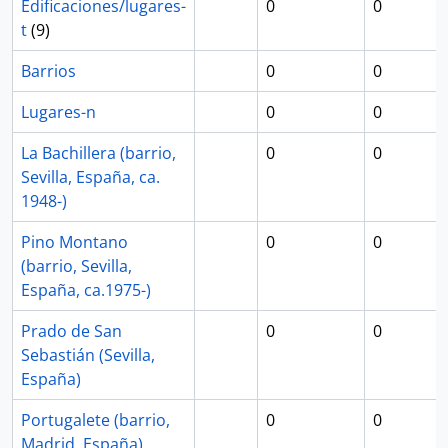
Edificaciones/lugares-
0
0
t
(9)
Barrios
0
0
Lugares-n
0
0
La Bachillera (barrio,
0
0
Sevilla, España, ca.
1948-)
Pino Montano
0
0
(barrio, Sevilla,
España, ca.1975-)
Prado de San
0
0
Sebastián (Sevilla,
España)
Portugalete (barrio,
0
0
Madrid, España)