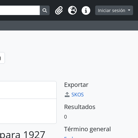
Search in browse page
Iniciar sesión
Portapapeles
Idioma
Enlaces rápidos
)
Exportar
SKOS
Resultados
0
Término general
 para 1927