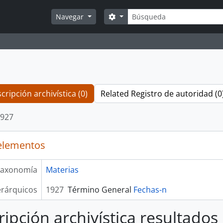
Búsqueda
Search options
Navegar
cripción archivística (0)
Related Registro de autoridad (0
927
elementos
axonomía
Materias
erárquicos
1927
Término General
Fechas-n
ripción archivística resultados