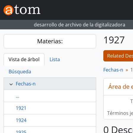
Skip to main content
desarrollo de archivo de la digitalizadora
1927
Materias:
Related Des
Vista de árbol
Lista
Fechas-n
1
Búsqueda
Fechas-n
Área de 
...
T
1921
Términos j
1924
0 Desc
1925