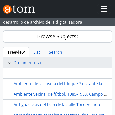
Skip to main content
Togg
desarrollo de archivo de la digitalizadora
Browse Subjects:
Treeview
List
Search
Documentos-n
...
Ambiente de la caseta del bloque 7 durante la velá de San Diego de 1996. Sevilla (España).
Ambiente vecinal de fútbol. 1985-1989. Campo de fútbol de La Bachillera (Sevilla, España)
Antiguas vías del tren de la calle Torneo junto al barrio de la Bachillera. Hacia 1987. Sevilla (España.).