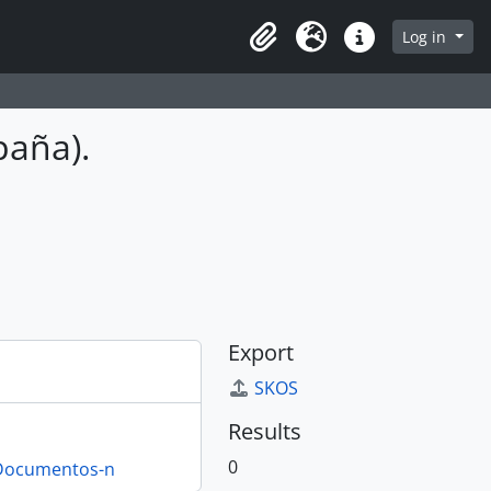
Log in
Clipboard
Language
Quick links
paña).
Export
SKOS
Results
0
Documentos-n