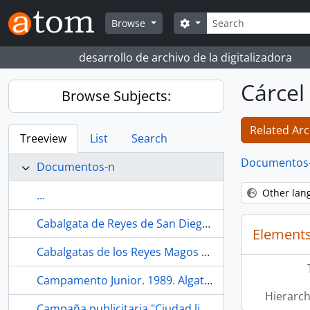
Skip to main content
Search
Search options
Browse
desarrollo de archivo de la digitalizadora
Cárcel 
Browse Subjects:
Related Arc
Treeview
List
Search
Documentos
Documentos-n
Other lan
...
Cabalgata de Reyes de San Diego por Juanma del bloque 13. 2020. Sevilla (España).
Elements
Cabalgatas de los Reyes Magos en el barrio de La Bachillera. 2022. Sevilla (España).
Campamento Junior. 1989. Algatocín (Málaga, España)
Hierarch
Campaña publicitaria "Ciudad limpia de pintadas". 1977. Madrid (España)