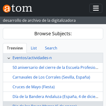
Skip to main content
Togg
desarrollo de archivo de la digitalizadora
Browse Subjects:
Treeview
List
Search
Eventos/actividades-n
50 aniversario del cierre de la Escuela Profesional SAFA de Riotinto (Cuenca minera de Riotinto-Nerva, Huelva, España, 2023-04-15)
Carnavales de Los Corrales (Sevilla, España)
Cruces de Mayo (Fiesta)
Día de la Bandera Andaluza (España, 4 de diciembre)