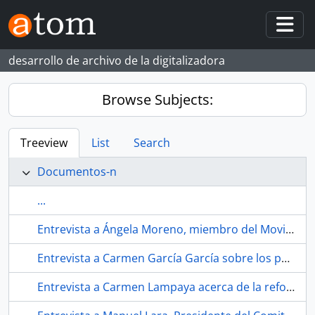
Skip to main content
Togg
desarrollo de archivo de la digitalizadora
Browse Subjects:
Treeview
List
Search
Documentos-n
...
Entrevista a Ángela Moreno, miembro del Movimiento de Objeción de Conciencia de Sevilla. 1993. Sevilla (España).
Entrevista a Carmen García García sobre los postes de alta tensión junto a su vivienda. 2001. La Bachillera (barrio, Sevilla, España, ca.1948-)
Entrevista a Carmen Lampaya acerca de la reforma educativa de la SAFA de Riotinto. 1998. Sevilla (España)