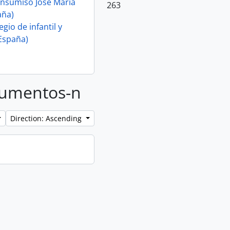
insumiso Jose María
263
aña)
gio de infantil y
España)
ocumentos-n
Direction: Ascending