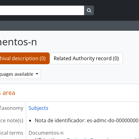
Search in browse page
entos-n
hival description (0)
Related Authority record (0)
guages available
 area
Taxonomy
Subjects
ce note(s)
Nota de identificador: es-admc-do-00000000
ical terms
Documentos-n