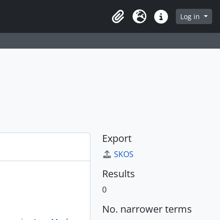
Log in
Clipboard
Language
Quick links
Export
SKOS
Results
0
No. narrower terms