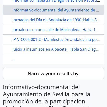
Informativo Habla San Diego Televisión Recordado Por Ana Mill. 2021. Sevilla (España).
Informativo-documental del Ayuntamiento de Sevilla para la promoción de la participación ciudadana en el Plan General de Urbanismo. Sevilla (España).
Jornadas del Día de Andalucía de 1990. Habla San Diego Televisión. 1990-12. Sevilla (España).
Jornaleros en una calle de Marinaleda. Hacia 1980. Sevilla, España.
JP-V-C006-001-C - Manifestación andalucista por el 4-D. 2 de diciembre de 1979. Sevilla (España)
Juicio a insumisos en Albacete. Habla San Diego Televisión. 1991-02. Sevilla (España).
...
Narrow your results by:
Informativo-documental del
Ayuntamiento de Sevilla para la
promoción de la participación