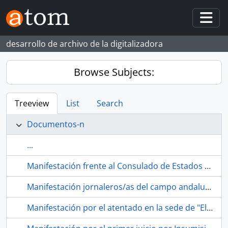
Skip to main content
Togg
desarrollo de archivo de la digitalizadora
Browse Subjects:
Treeview
List
Search
Documentos-n
...
Manifestación frente al Consulado de Estados Unidos.1986. Sevilla (España).
Manifestación jornaleros/as del campo andaluz en la Alameda de Hércules. Hacia 1980. Sevilla (España).
Manifestación por el atentado en la sede de "El Papus". 1977. Madrid (España)