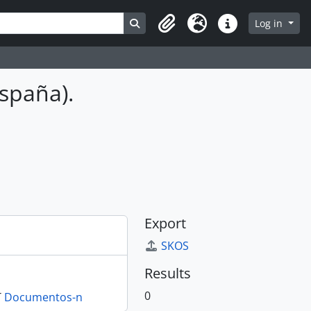
Search in browse page
Log in
Clipboard
Language
Quick links
España).
Export
SKOS
Results
0
T
Documentos-n