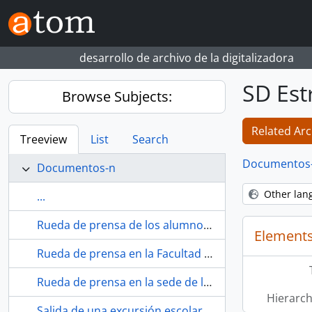
Skip to main content
desarrollo de archivo de la digitalizadora
SD Estr
Browse Subjects:
Related Arc
Treeview
List
Search
Documentos
Documentos-n
Other lan
...
Rueda de prensa de los alumnos de la SAFA de Riotinto tras el encuentro con Leopoldo Calvo Sotelo. 1973. Minas de Riotinto (Huelva, España).
Elements
Rueda de prensa en la Facultad de Filosofía y Ciencias de la Educación y entrega del insumiso Francisco Javier Batres "Frasco" en los juzgados. 6 de mayo de 1991. Sevilla (España).
Rueda de prensa en la sede de la Asociación Pro Derechos Humanos de Andalucía (APDHA), en relación al juicio de Pepeillo y la situación de los insumisos ante el nuevo código penal. 1994. Sevilla (España)
Hierarch
Salida de una excursión escolar del Colegio de infantil y primaria Hermanos Machado. 1981. Sevilla (España).