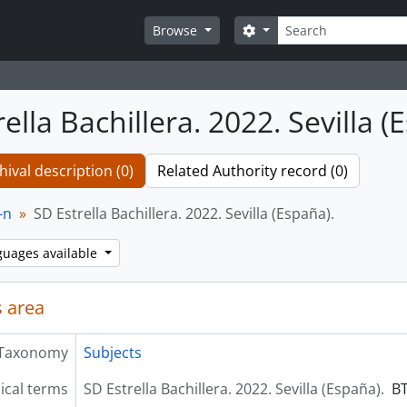
Search
Search options
Browse
ella Bachillera. 2022. Sevilla (
hival description (0)
Related Authority record (0)
-n
SD Estrella Bachillera. 2022. Sevilla (España).
guages available
 area
Taxonomy
Subjects
ical terms
SD Estrella Bachillera. 2022. Sevilla (España).
B