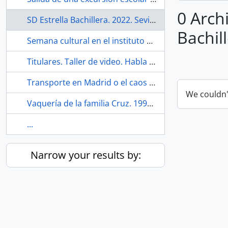
0 Archi
SD Estrella Bachillera. 2022. Sevilla (España).
Bachill
Semana cultural en el instituto de bachillerato de la barriada Los Príncipes. Habla San Diego Television. 1990-12. Sevilla (España).
Titulares. Taller de video. Habla San Diego Television. 1990-12. Sevilla (España).
Transporte en Madrid o el caos como beneficio del capital. 1977. Madrid (España).
We couldn'
Vaquería de la familia Cruz. 1990. San Jerónimo (Sevilla, España)
...
Narrow your results by: