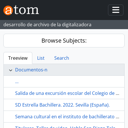
Skip to main content
Togg
desarrollo de archivo de la digitalizadora
Browse Subjects:
Treeview
List
Search
Documentos-n
...
Salida de una excursión escolar del Colegio de infantil y primaria Hermanos Machado. 1981. Sevilla (España).
SD Estrella Bachillera. 2022. Sevilla (España).
Semana cultural en el instituto de bachillerato de la barriada Los Príncipes. Habla San Diego Television. 1990-12. Sevilla (España).