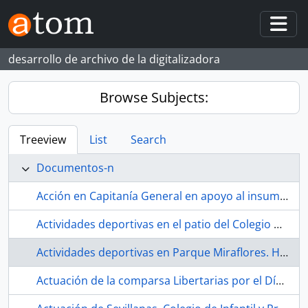
Skip to main content
Togg
desarrollo de archivo de la digitalizadora
Browse Subjects:
Treeview
List
Search
Documentos-n
Acción en Capitanía General en apoyo al insumiso Jose María Sánchez, 18 de octubre de 1995. Sevilla (España)
Actividades deportivas en el patio del Colegio de infantil y primaria Hermanos Machado. 1979. Sevilla (España)
Actividades deportivas en Parque Miraflores. Habla San Diego Television. 1990-12. Sevilla (España).
Actuación de la comparsa Libertarias por el Día Internacional de la Mujer. 1998. Morón de la Frontera (Sevilla, España)