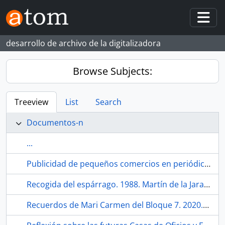
Skip to main content
Togg
desarrollo de archivo de la digitalizadora
Browse Subjects:
Treeview
List
Search
Documentos-n
...
Publicidad de pequeños comercios en periódico Habla San Diego. 2021. Sevilla (España)
Recogida del espárrago. 1988. Martín de la Jara (Sevilla, España)
Recuerdos de Mari Carmen del Bloque 7. 2020. Sevilla (España).