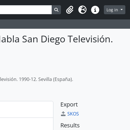
Search in browse page
Log in
Clipboard
Language
Quick links
bla San Diego Televisión.
visión. 1990-12. Sevilla (España).
Export
SKOS
Results