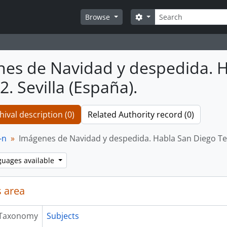
Search
Search options
Browse
es de Navidad y despedida. Ha
. Sevilla (España).
hival description (0)
Related Authority record (0)
-n
Imágenes de Navidad y despedida. Habla San Diego Tele
guages available
 area
Taxonomy
Subjects