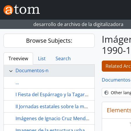
Skip to main content
desarrollo de archivo de la digitalizadora
Imágen
Browse Subjects:
1990-12
Treeview
List
Search
Related Arc
Documentos-n
Documentos
...
Other lan
I Fiesta del Espárrago y la Tagarnina. 1998. Morón de la Frontera (Sevilla, España)
II Jornadas estatales sobre la mujer. 1979. Granada (España).
Elements
Imágenes de Ignacio Cruz Mendoza, uno de los primeros vecinos del barrio. Hacia 1978. La Bachillera (barrio, Sevilla, España, ca.1948-)
Imagenes de la estructura urbanistica del barrio. 2001. La Bachillera (barrio, Sevilla, Espana, ca.1948-)