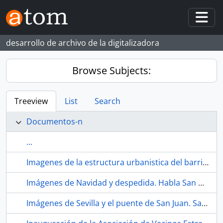
Skip to main content
Togg
desarrollo de archivo de la digitalizadora
Browse Subjects:
Treeview
List
Search
Documentos-n
...
Imagenes de la estructura urbanistica del barrio. 2001. La Bachillera (barrio, Sevilla, Espana, ca.1948-)
Imágenes de Navidad y despedida. Habla San Diego Televisión. 1990-12. Sevilla (España).
Imágenes de Sevilla y el puente de San Juan. San Juan de Aznalfarache (Sevilla, España)