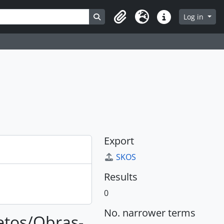
Search in browse page
Log in
Clipboard
Language
Quick links
Export
SKOS
Results
0
No. narrower terms
jetos/Obras-