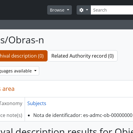
Search
Search options
Browse
s/Obras-n
hival description (0)
Related Authority record (0)
guages available
 area
Taxonomy
Subjects
ce note(s)
Nota de identificador: es-admc-ob-00000000
ival description results for Ob