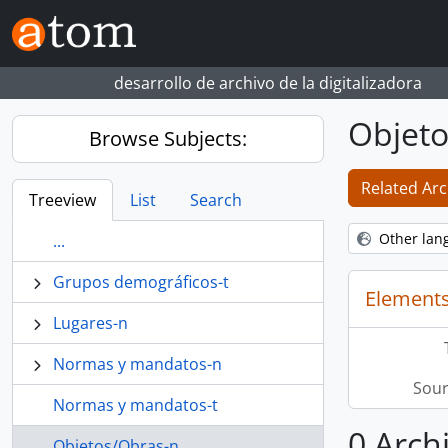
Skip to main content
desarrollo de archivo de la digitalizadora
Objeto
Browse Subjects:
Related Arc
Treeview
List
Search
Other lan
...
Grupos demográficos-t
Elements
Lugares-n
Normas y mandatos-n
Sour
Normas y mandatos-t
0 Arch
Objetos/Obras-n