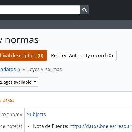
Search in browse page
y normas
hival description (0)
Related Authority record (0)
ndatos-n
Leyes y normas
guages available
 area
Taxonomy
Subjects
ce note(s)
Nota de Fuente:
https://datos.bne.es/resou