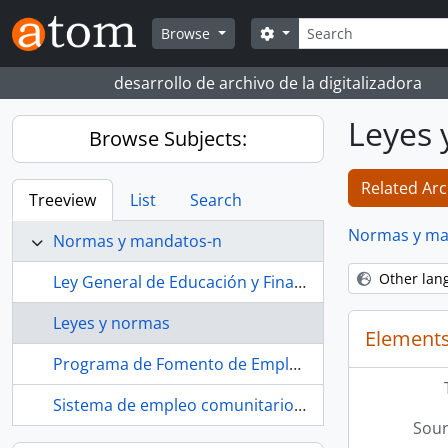
Skip to main content
Search
Search options
Browse
desarrollo de archivo de la digitalizadora
Leyes 
Browse Subjects:
Related Arc
Treeview
List
Search
Normas y ma
Normas y mandatos-n
Other lan
Ley General de Educación y Financiamiento de la Reforma Educativa (España, 1970)
Leyes y normas
Elements
Programa de Fomento de Empleo Agrario (España, 1986-)
Sistema de empleo comunitario (España, 1971-1983)
Sour