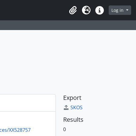
Log in
Clipboard
Language
Quick links
Export
SKOS
Results
0
rces/XX528757