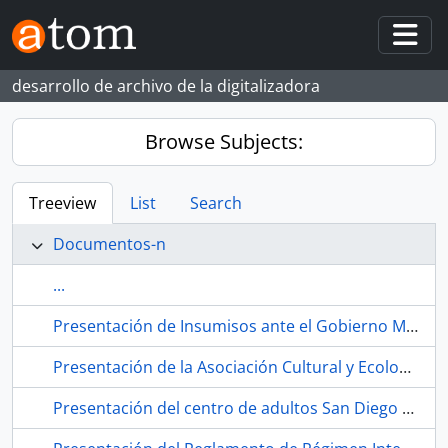
Skip to main content
Togg
desarrollo de archivo de la digitalizadora
Browse Subjects:
Treeview
List
Search
Documentos-n
...
Presentación de Insumisos ante el Gobierno Militar en Capitanía General. 1991. Sevilla (España).
Presentación de la Asociación Cultural y Ecologista Comité Pro Parque Educativo Miraflores durante la semana cultural del Centro de Educación de Adultos San Diego- Los Carteros. 1991. Sevilla (España).
Presentación del centro de adultos San Diego Los Carteros. Habla San Diego Television. 1990-12. Sevilla (España).