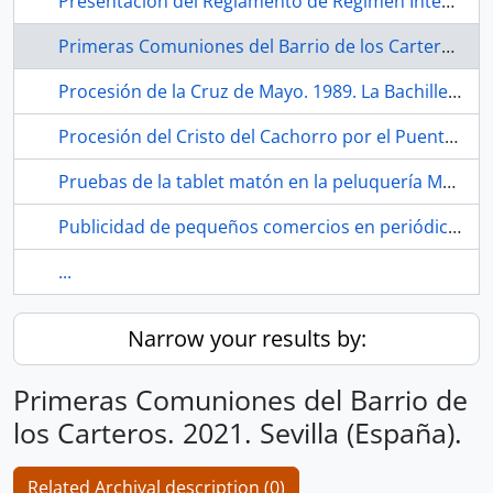
Presentación del Reglamento de Régimen Interno del CEA a través de las voces del alumnado. 1989. Sevilla (España).
Primeras Comuniones del Barrio de los Carteros. 2021. Sevilla (España).
Procesión de la Cruz de Mayo. 1989. La Bachillera (barrio, Sevilla, España, ca.1948-)
Procesión del Cristo del Cachorro por el Puente de Triana. Hacia 1979. Sevilla (España)
Pruebas de la tablet matón en la peluquería Mari Carmen. Barrio de San Diego. 2021. Sevilla (España).
Publicidad de pequeños comercios en periódico Habla San Diego. 2021. Sevilla (España)
...
Narrow your results by:
Primeras Comuniones del Barrio de
los Carteros. 2021. Sevilla (España).
Related Archival description (0)