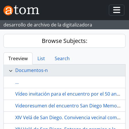
Skip to main content
Togg
desarrollo de archivo de la digitalizadora
Browse Subjects:
Treeview
List
Search
Documentos-n
...
Vídeo invitación para el encuentro por el 50 aniversario del cierre de la Escuela Profesional SAFA de Riotinto (Huelva, España). 2023
Videoresumen del encuentro San Diego Memorias de la periferia urbana. 2021. Sevilla (España).
XIV Velá de San Diego. Convivencia vecinal comiendo, bebiendo, cantando y bailando. 1991. Sevilla (España).