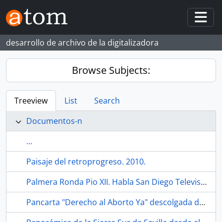
Skip to main content
Togg
desarrollo de archivo de la digitalizadora
Browse Subjects:
Treeview
List
Search
Documentos-n
...
Paisaje del retroprogreso. 2010.
Palmera Ronda Pio XII. Habla San Diego Televisión. 1991-01. Sevilla (España).
Pancarta "Derecho al Aborto Ya" descolgada desde la torre de la Giralda. Sevilla (España).