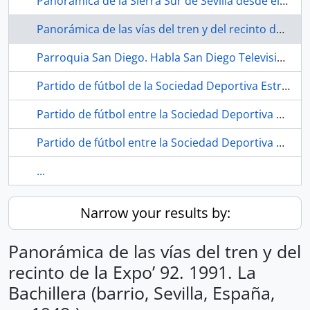
Panorámica de la Sierra Sur de Sevilla desde el paraje natural La Bomba. 1985.
Panorámica de las vías del tren y del recinto de la Expo’ 92. 1991. La Bachillera (barrio, Sevilla, España, ca.1948-)
Parroquia San Diego. Habla San Diego Televisión. 1991-01. Sevilla (España).
Partido de fútbol de la Sociedad Deportiva Estrella Bachillera. 1985-1989. Campo de fútbol de La Bachillera (Sevilla, España)
Partido de fútbol entre la Sociedad Deportiva Estrella Bachillera y La Oliva, en el Día de Andalucía. 1985-1989. Campo de fútbol de La Bachillera (Sevilla, España)
Partido de fútbol entre la Sociedad Deportiva Estrella Bachillera y Voluntad Fútbol Club. Hacia 1988. Campo de fútbol de La Bachillera (Sevilla, España)
...
Narrow your results by:
Panorámica de las vías del tren y del
recinto de la Expo’ 92. 1991. La
Bachillera (barrio, Sevilla, España,