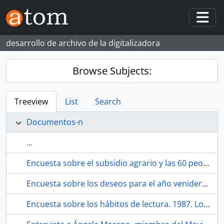
Skip to main content
Togg
desarrollo de archivo de la digitalizadora
Browse Subjects:
Treeview
List
Search
Documentos-n
...
Encuesta sobre el subsidio agrario y las 60 peonadas. 1987. Los Corrales (Sevilla, España)
Encuesta sobre los deseos para el año venidero. 1987. Los Corrales (Sevilla, España)
Encuesta sobre los hábitos de lectura. 1987. Los Corrales (Sevilla, España)