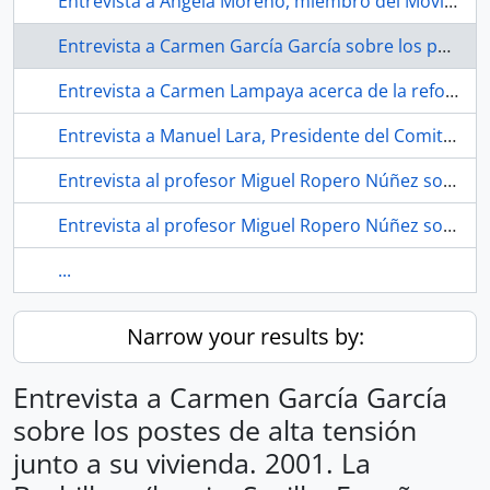
Entrevista a Ángela Moreno, miembro del Movimiento de Objeción de Conciencia de Sevilla. 1993. Sevilla (España).
Entrevista a Carmen García García sobre los postes de alta tensión junto a su vivienda. 2001. La Bachillera (barrio, Sevilla, España, ca.1948-)
Entrevista a Carmen Lampaya acerca de la reforma educativa de la SAFA de Riotinto. 1998. Sevilla (España)
Entrevista a Manuel Lara, Presidente del Comité Pro Parque Educativo Miraflores. 1983. Sevilla (España).
Entrevista al profesor Miguel Ropero Núñez sobre el habla andaluza. 1985. Sevilla (España) - Parte 3
Entrevista al profesor Miguel Ropero Núñez sobre el habla andaluza. Hacia 1985. Sevilla (España)
...
Narrow your results by:
Entrevista a Carmen García García
sobre los postes de alta tensión
junto a su vivienda. 2001. La